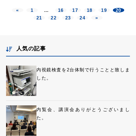
«
1
…
16
17
18
19
20
21
22
23
24
»
人気の記事
内視鏡検査を2台体制で行うことと致しま
した。
内覧会、講演会ありがとうございまし
た。