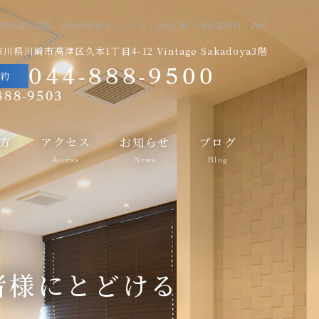
消化器と診断・治療内視鏡クリニック｜溝の口駅・消化器内科、内科
川県川崎市高津区久本1丁目4-12 Vintage Sakadoya3階
044-888-9500
予約
888-9503
方
アクセス
お知らせ
ブログ
Access
News
Blog
者様にとどける