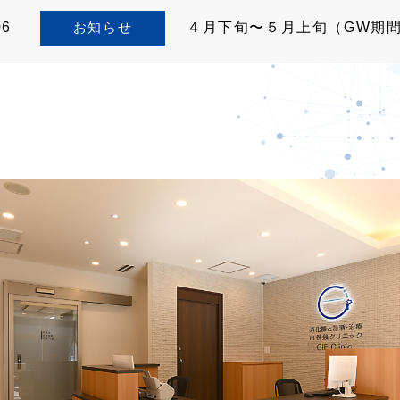
06
お知らせ
４月下旬〜５月上旬（GW期