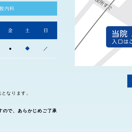
般内科
金
土
日
●
◆
／
先となります。
すので、あらかじめご了承