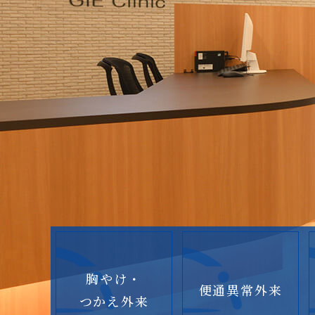
胸やけ・
便通異常外来
つかえ外来