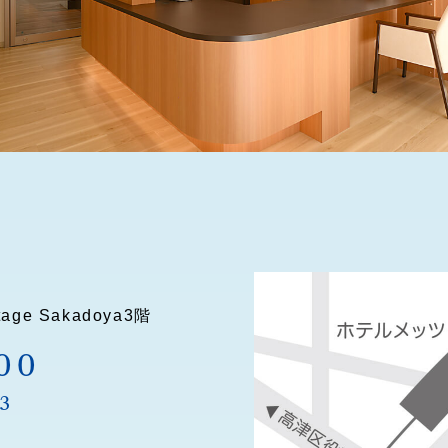
e Sakadoya3階
00
03