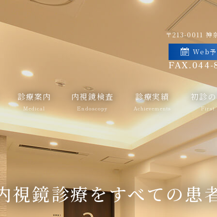
〒213-0011
神奈
Web
FAX.044-
診療案内
内視鏡検査
診療実績
初診の
Medical
Endoscopy
Achievements
First
内視鏡診療を
すべての患