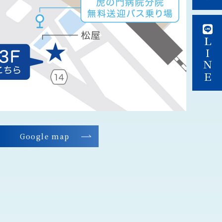
ＬＩＮＥ
Google map