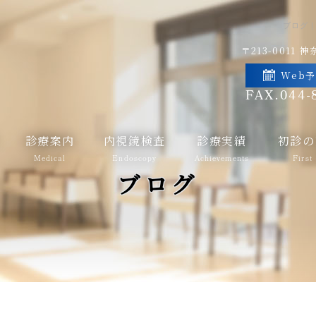
ブログ
〒213-0011
神奈
Web
FAX.044-
診療案内
内視鏡検査
診療実績
初診の
Medical
Endoscopy
Achievements
First
ブログ