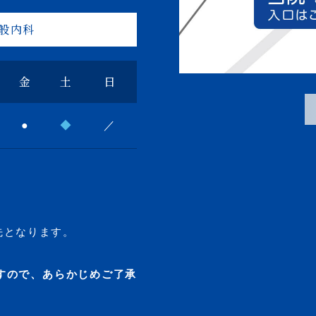
般内科
金
土
日
●
◆
／
先となります。
すので、あらかじめご了承