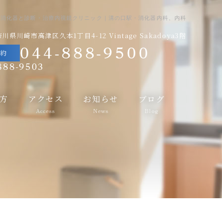
｜消化器と診断・治療内視鏡クリニック｜溝の口駅・消化器内科、内科
川県川崎市高津区久本1丁目4-12 Vintage Sakadoya3階
044-888-9500
予約
888-9503
方
アクセス
お知らせ
ブログ
Access
News
Blog