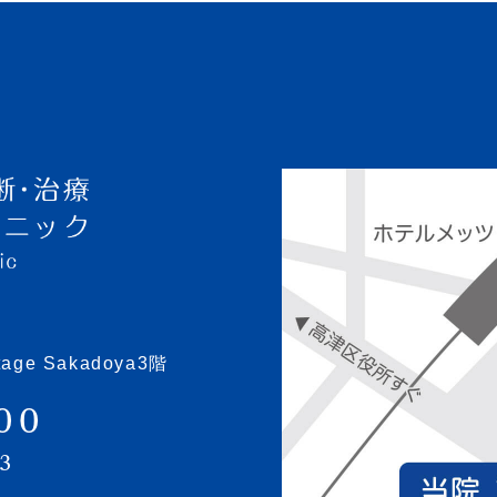
e Sakadoya3階
00
03