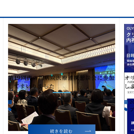
第19回虎の門病院医療連携懇談会に参加
オ
してまいりました
し
2026年2月20日
2
ブログ
続きを読む